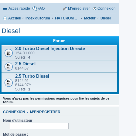
Accès rapide
FAQ
M’enregistrer
Connexion
Accueil
Index du forum
FIAT CROMA 1985-1996
Moteur
Diesel
Diesel
Forum
2.0 Turbo Diesel Injection Directe
154 D1.000
Sujets :
4
2.5 Diesel
8144.67
2.5 Turbo Diesel
8144.91
8144.97Y
Sujets :
1
Vous n’avez pas les permissions requises pour lire les sujets de ce
forum.
CONNEXION
•
M’ENREGISTRER
Nom d’utilisateur :
Mot de passe :