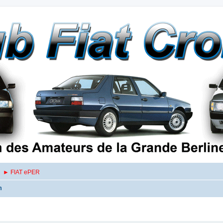
► FIAT ePER
m