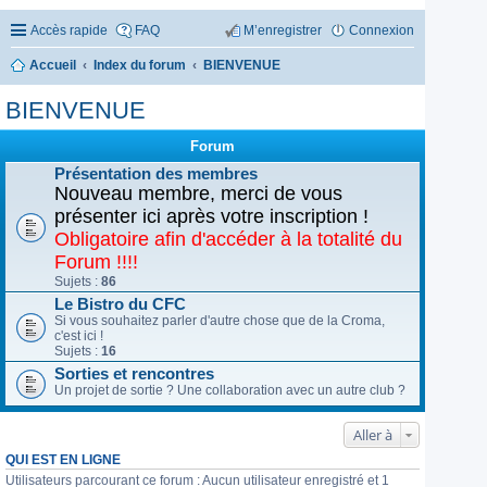
Accès rapide
FAQ
M’enregistrer
Connexion
Accueil
Index du forum
BIENVENUE
BIENVENUE
Forum
Présentation des membres
Nouveau membre, merci de vous
présenter ici après votre inscription !
Obligatoire afin d'accéder à la totalité du
Forum !!!!
Sujets :
86
Le Bistro du CFC
Si vous souhaitez parler d'autre chose que de la Croma,
c'est ici !
Sujets :
16
Sorties et rencontres
Un projet de sortie ? Une collaboration avec un autre club ?
Aller à
QUI EST EN LIGNE
Utilisateurs parcourant ce forum : Aucun utilisateur enregistré et 1