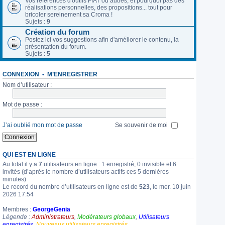
Vos références d'outils FIAT ou autres, et pourquoi pas des
réalisations personnelles, des propositions... tout pour
bricoler sereinement sa Croma !
Sujets :
9
Création du forum
Postez ici vos suggestions afin d'améliorer le contenu, la
présentation du forum.
Sujets :
5
CONNEXION
•
M’ENREGISTRER
Nom d’utilisateur :
Mot de passe :
J’ai oublié mon mot de passe
Se souvenir de moi
QUI EST EN LIGNE
Au total il y a
7
utilisateurs en ligne : 1 enregistré, 0 invisible et 6
invités (d’après le nombre d’utilisateurs actifs ces 5 dernières
minutes)
Le record du nombre d’utilisateurs en ligne est de
523
, le mer. 10 juin
2026 17:54
Membres :
GeorgeGenia
Légende :
Administrateurs
,
Modérateurs globaux
,
Utilisateurs
enregistrés
,
Nouveaux utilisateurs enregistrés